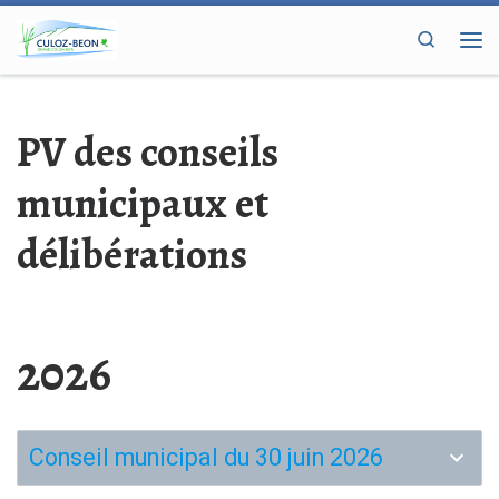
Passer au contenu
Search
Me
PV des conseils
municipaux et
délibérations
2026
Conseil municipal du 30 juin 2026