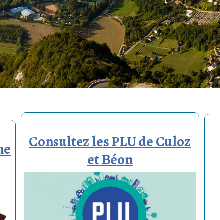
Consultez les PLU de Culoz
ne
et Béon