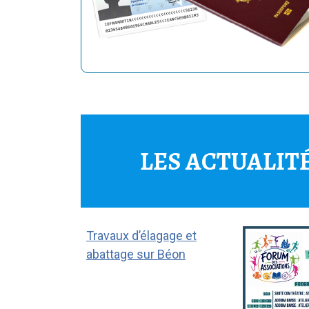
LES ACTUALIT
Travaux d’élagage et
abattage sur Béon