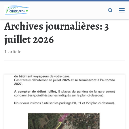
Passer au contenu
Search
Me
Archives journalières:
3
juillet 2026
1 article