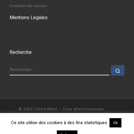
Fomulaire de contact
Mentions Légales
Recherche
RECHERCHER
Rech
© 2026
Culoz-Béon
– Tous droits réservés
Propulsé par
WP
– Réalisé avec the
Thème Customizr
Ce site utilise des cookies à des fins statistiques.
Ok